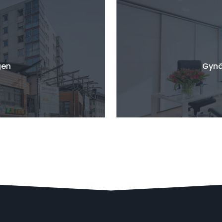
gen
Gynä